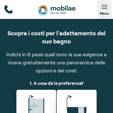
Open
Menu
Scopra i costi per l'adattamento del
suo bagno
Indichi in 6 passi quali sono le sue esigenze e
riceva gratuitamente una panoramica delle
opzioni e dei costi.
6. Riceva una panoramica delle opzioni e dei costi
Quando dovrebbe avvenire l'installazione?
4. Cosa ha attualmente nel bagno?
Stiamo salvando le sue risposte
1. A cosa dà la preferenza?
2. Qual è il suo desiderio?
3. Ha altre preferenze?
in base alle sue risposte
Attendere prego
Sig.
Signora