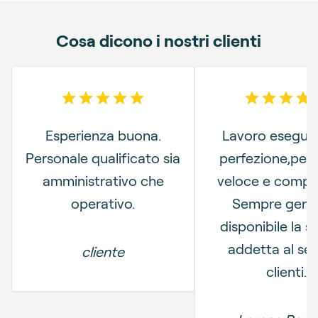
Cosa dicono i nostri clienti
5
out of 5 stars
4
out o
Esperienza buona.
Lavoro eseguito
Personale qualificato sia
perfezione,per
amministrativo che
veloce e compe
operativo.
Sempre genti
disponibile la s
addetta al ser
cliente
clienti.