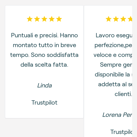
5
out of 5 stars
4
out o
Puntuali e precisi. Hanno
Lavoro eseguito
montato tutto in breve
perfezione,per
tempo. Sono soddisfatta
veloce e compe
della scelta fatta.
Sempre genti
disponibile la s
addetta al ser
Linda
clienti.
Trustpilot
Lorena Perve
Trustpilot