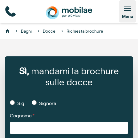
Open
Menu
Bagni
Docce
Richiesta brochure
Home
Sì,
mandami la brochure
sulle docce
Sig.
Signora
Cognome