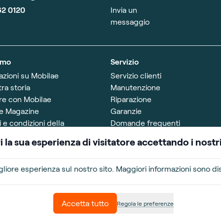
62 0120
Invia un
messaggio
amo
Servizio
azioni su Mobilae
Servizio clienti
ra storia
Manutenzione
re con Mobilae
Riparazione
e Magazine
Garanzie
 e condizioni della
Domande frequenti
zione
i la sua esperienza di visitatore accettando i nostr
di apertura
-venerdì :9.00-17.00
migliore esperienza sul nostro sito. Maggiori informazioni sono dis
nd: chiusi
Accetta tutto
Regola le preferenze