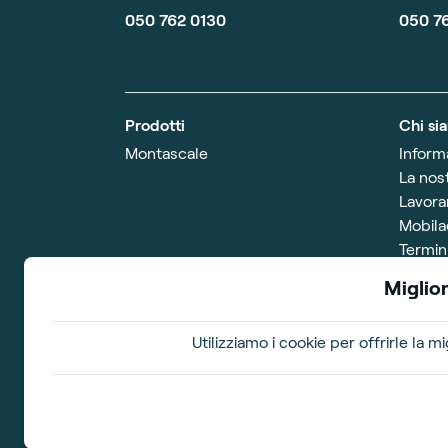
050 762 0130
050 7
Prodotti
Chi si
Montascale
Inform
La nost
Lavora
Mobila
Termini
promo
Miglior
Showroom
Orari 
Via Belgio 1
Lunedì
Utilizziamo i cookie per offrirle la 
56021 Cascina (PI)
Week-e
© copyright Mobilae
2026