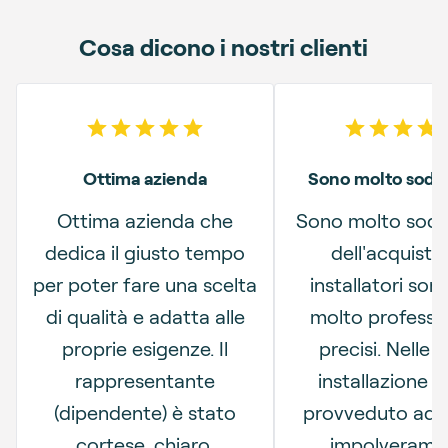
Cosa dicono i nostri clienti
5
out of 5 stars
5
out o
Ottima azienda
Sono molto soddi
Ottima azienda che
Sono molto sodd
dedica il giusto tempo
dell'acquisto.
per poter fare una scelta
installatori sono
di qualità e adatta alle
molto professio
proprie esigenze. Il
precisi. Nelle f
rappresentante
installazione 
(dipendente) è stato
provveduto ad e
cortese, chiaro,
impolverame