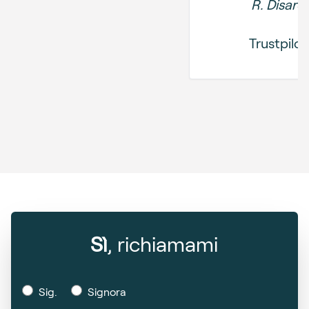
R. Disarò
Trustpilot
Sì
, richiamami
Sig.
Signora