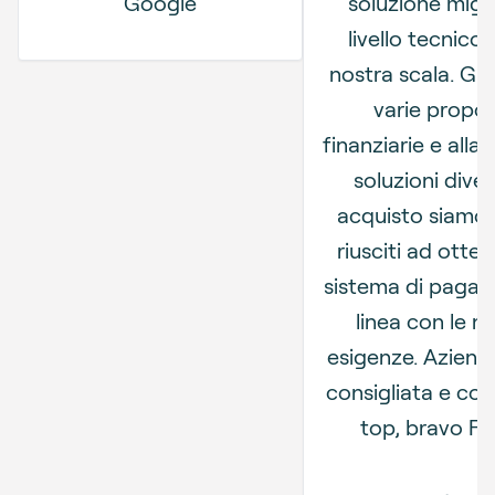
Google
soluzione migli
livello tecnico 
nostra scala. Gra
varie propo
finanziarie e alla 
soluzioni diver
acquisto siamo
riusciti ad otte
sistema di pagam
linea con le n
esigenze. Aziend
consigliata e co
top, bravo Fla