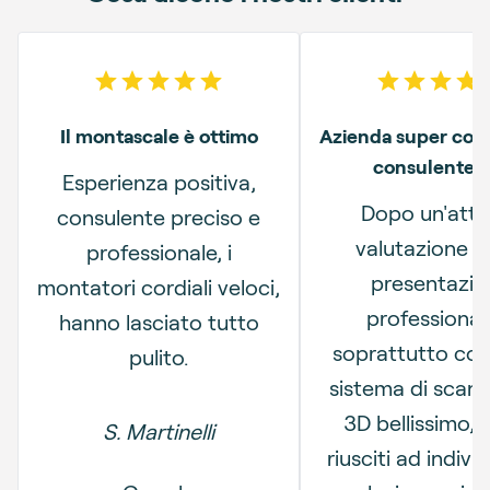
5
out of 5 stars
5
out o
Il montascale è ottimo
Azienda super cons
consulente t
Esperienza positiva,
Dopo un'atte
consulente preciso e
valutazione e
professionale, i
presentazio
montatori cordiali veloci,
professional
hanno lasciato tutto
soprattutto con 
pulito.
sistema di scans
3D bellissimo, 
S. Martinelli
riusciti ad indivi