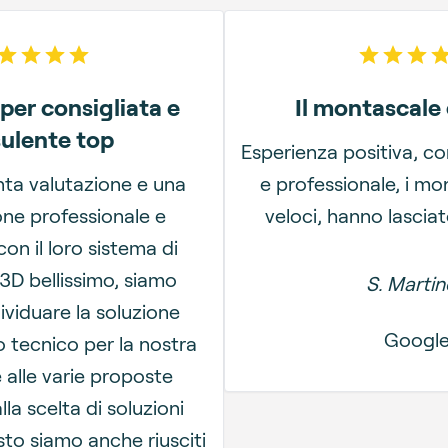
5
out of 5 stars
5
out
per consigliata e
Il montascale
ulente top
Esperienza positiva, c
ta valutazione e una
e professionale, i mon
ne professionale e
veloci, hanno lasciat
on il loro sistema di
 3D bellissimo, siamo
S. Martine
dividuare la soluzione
Googl
lo tecnico per la nostra
e alle varie proposte
lla scelta di soluzioni
sto siamo anche riusciti