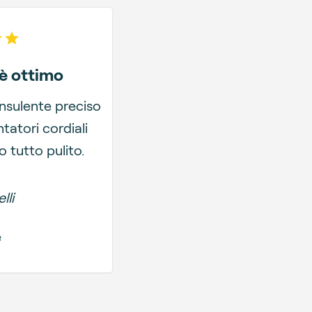
 of 5 stars
 è ottimo
onsulente preciso
tatori cordiali
o tutto pulito.
lli
e