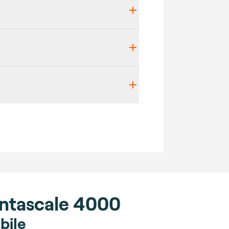
etails
ontascale 4000
bile