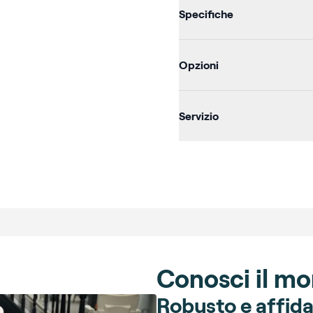
Additional d
Specifiche
Opzioni
Servizio
Conosci il m
Robusto e affida