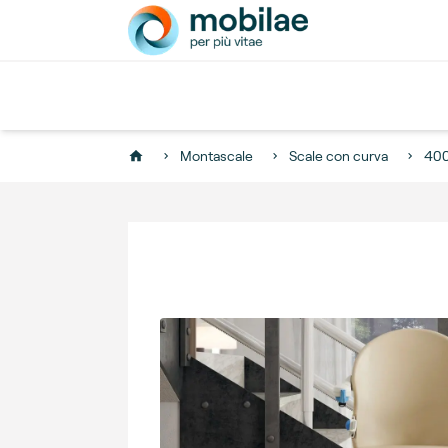
Montascale
Scale con curva
40
Home