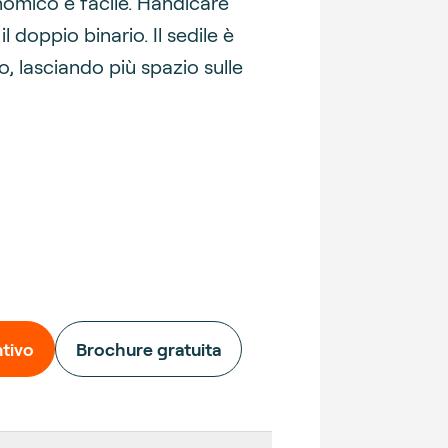
omico e facile.
Handicare
l doppio binario. Il sedile è
o, lasciando più spazio sulle
8184
tivo
Brochure gratuita