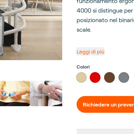
funzionamento ergon
4000 si distingue per i
posizionato nel binari
scale.
Leggi di più
Colori
Choose a color
#ddcba4
#db0507
#67432b
#7d
Richiedere un preven