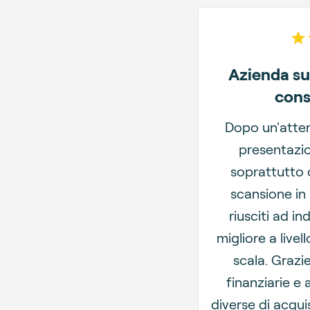
Azienda su
cons
Dopo un'atten
presentazio
soprattutto c
scansione in
riusciti ad in
migliore a livel
scala. Grazi
finanziarie e a
diverse di acqui