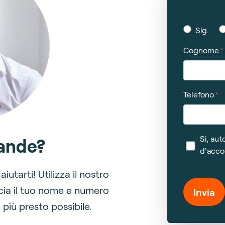
Sig.
Cognome
Telefono
Sì, aut
ande?
d'acco
iutarti! Utilizza il nostro
cia il tuo nome e numero
Invia
 più presto possibile.